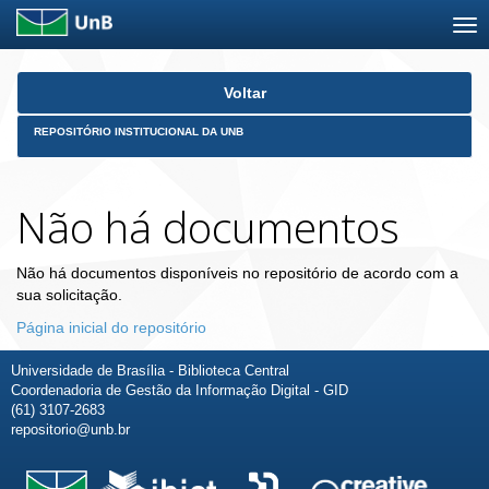
Skip
Voltar
navigation
REPOSITÓRIO INSTITUCIONAL DA UNB
Não há documentos
Não há documentos disponíveis no repositório de acordo com a
sua solicitação.
Página inicial do repositório
Universidade de Brasília - Biblioteca Central
Coordenadoria de Gestão da Informação Digital - GID
(61) 3107-2683
repositorio@unb.br