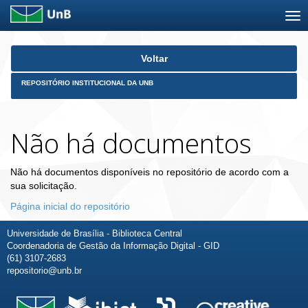
Skip
Voltar
navigation
REPOSITÓRIO INSTITUCIONAL DA UNB
Não há documentos
Não há documentos disponíveis no repositório de acordo com a
sua solicitação.
Página inicial do repositório
Universidade de Brasília - Biblioteca Central
Coordenadoria de Gestão da Informação Digital - GID
(61) 3107-2683
repositorio@unb.br