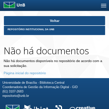
Skip
Voltar
navigation
REPOSITÓRIO INSTITUCIONAL DA UNB
Não há documentos
Não há documentos disponíveis no repositório de acordo com a
sua solicitação.
Página inicial do repositório
Universidade de Brasília - Biblioteca Central
Coordenadoria de Gestão da Informação Digital - GID
(61) 3107-2683
repositorio@unb.br