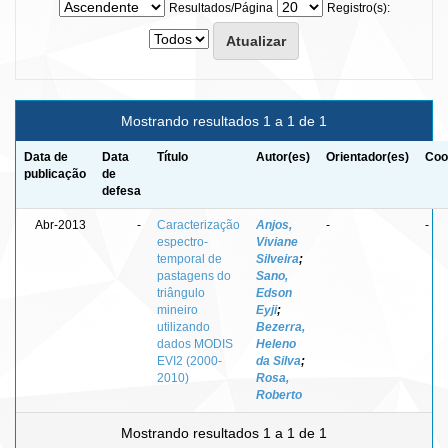
Resultados/Página
Registro(s):
Mostrando resultados 1 a 1 de 1
Data de
Data
Título
Autor(es)
Orientador(es)
Coo
publicação
de
defesa
Abr-2013
-
Caracterização
Anjos,
-
-
espectro-
Viviane
temporal de
Silveira
;
pastagens do
Sano,
triângulo
Edson
mineiro
Eyji
;
utilizando
Bezerra,
dados MODIS
Heleno
EVI2 (2000-
da Silva
;
2010)
Rosa,
Roberto
Mostrando resultados 1 a 1 de 1