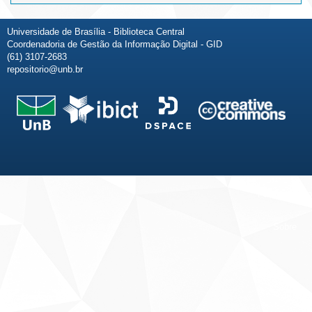
Universidade de Brasília - Biblioteca Central
Coordenadoria de Gestão da Informação Digital - GID
(61) 3107-2683
repositorio@unb.br
Fale conosco
Sobre