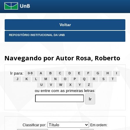
Skip
Voltar
navigation
REPOSITÓRIO INSTITUCIONAL DA UNB
Navegando por Autor Rosa, Roberto
Ir para:
0-9
A
B
C
D
E
F
G
H
I
J
K
L
M
N
O
P
Q
R
S
T
U
V
W
X
Y
Z
ou entre com as primeiras letras:
Classificar por:
Em ordem: