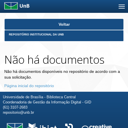
Skip
Voltar
navigation
REPOSITÓRIO INSTITUCIONAL DA UNB
Não há documentos
Não há documentos disponíveis no repositório de acordo com a
sua solicitação.
Página inicial do repositório
Universidade de Brasília - Biblioteca Central
Coordenadoria de Gestão da Informação Digital - GID
(61) 3107-2683
repositorio@unb.br