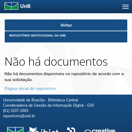
Skip
Voltar
navigation
REPOSITÓRIO INSTITUCIONAL DA UNB
Não há documentos
Não há documentos disponíveis no repositório de acordo com a
sua solicitação.
Página inicial do repositório
Universidade de Brasília - Biblioteca Central
Coordenadoria de Gestão da Informação Digital - GID
(61) 3107-2683
repositorio@unb.br