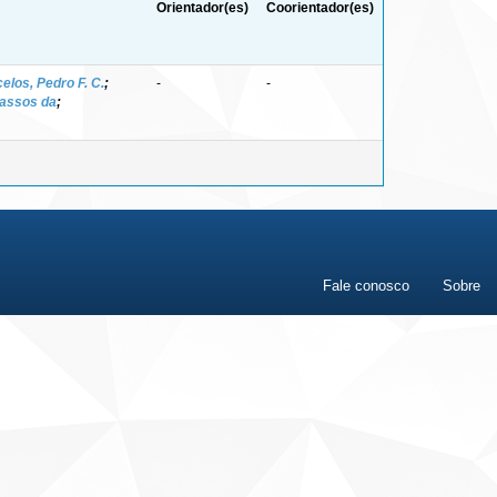
Orientador(es)
Coorientador(es)
los, Pedro F. C.
;
-
-
vassos da
;
Fale conosco
Sobre