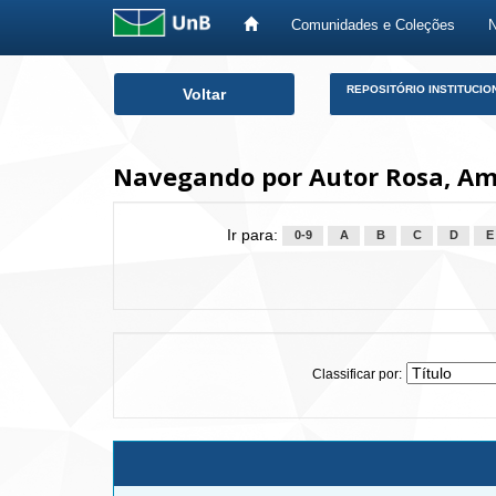
Comunidades e Coleções
Skip
REPOSITÓRIO INSTITUCIO
Voltar
navigation
Navegando por Autor Rosa, Amé
Ir para:
0-9
A
B
C
D
E
Classificar por: