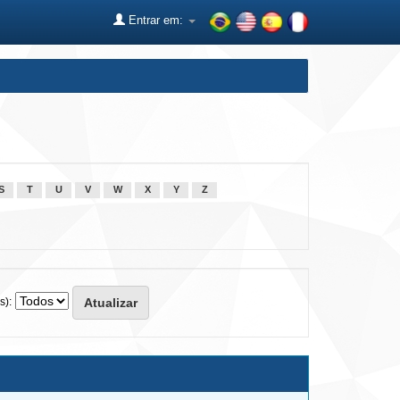
Entrar em:
S
T
U
V
W
X
Y
Z
s):