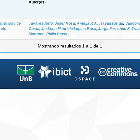
Autor(es)
s no soro de
Tavares Neto, José
;
Rosa, Amélia P. A. Travassos da
;
Vasconce
edra,
Costa, Jackson Mauricio Lopes
;
Rosa, Jorge Fernando S. Tra
Marsden, Philip Davis
Mostrando resultados 1 a 1 de 1