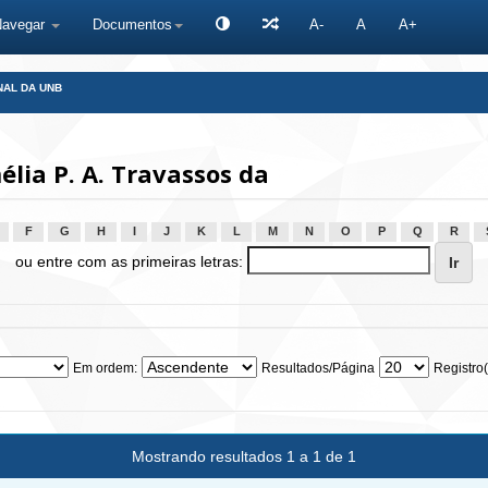
Navegar
Documentos
A-
A
A+
NAL DA UNB
lia P. A. Travassos da
F
G
H
I
J
K
L
M
N
O
P
Q
R
ou entre com as primeiras letras:
Em ordem:
Resultados/Página
Registro(
Mostrando resultados 1 a 1 de 1