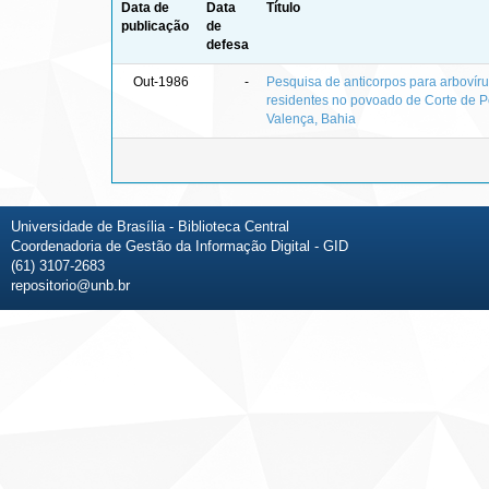
Data de
Data
Título
publicação
de
defesa
Out-1986
-
Pesquisa de anticorpos para arbovíru
residentes no povoado de Corte de P
Valença, Bahia
Universidade de Brasília - Biblioteca Central
Coordenadoria de Gestão da Informação Digital - GID
(61) 3107-2683
repositorio@unb.br