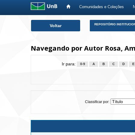
Comunidades e Coleções
Skip
REPOSITÓRIO INSTITUCIO
Voltar
navigation
Navegando por Autor Rosa, Amé
Ir para:
0-9
A
B
C
D
E
Classificar por: