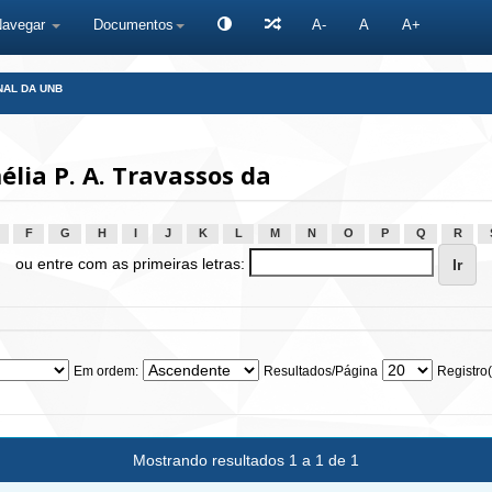
Navegar
Documentos
A-
A
A+
NAL DA UNB
lia P. A. Travassos da
F
G
H
I
J
K
L
M
N
O
P
Q
R
ou entre com as primeiras letras:
Em ordem:
Resultados/Página
Registro(
Mostrando resultados 1 a 1 de 1