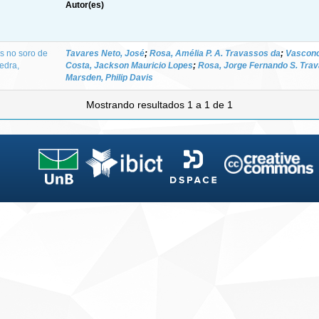
Autor(es)
s no soro de
Tavares Neto, José
;
Rosa, Amélia P. A. Travassos da
;
Vasconce
edra,
Costa, Jackson Mauricio Lopes
;
Rosa, Jorge Fernando S. Tra
Marsden, Philip Davis
Mostrando resultados 1 a 1 de 1