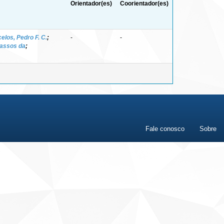
Orientador(es)
Coorientador(es)
los, Pedro F. C.
;
-
-
vassos da
;
Fale conosco
Sobre