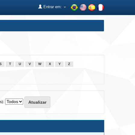
Entrar em:
S
T
U
V
W
X
Y
Z
s):