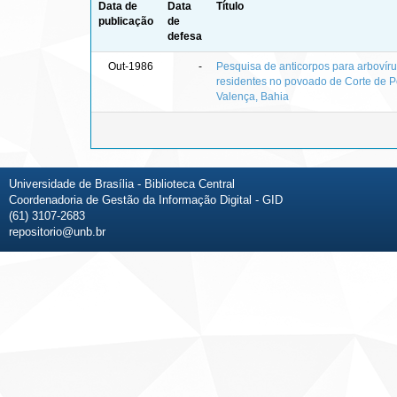
Data de
Data
Título
publicação
de
defesa
Out-1986
-
Pesquisa de anticorpos para arbovíru
residentes no povoado de Corte de P
Valença, Bahia
Universidade de Brasília - Biblioteca Central
Coordenadoria de Gestão da Informação Digital - GID
(61) 3107-2683
repositorio@unb.br