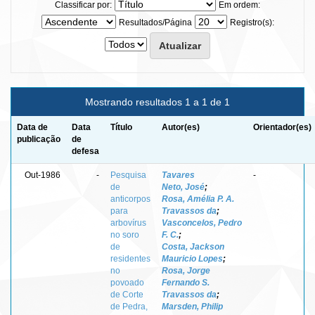
Classificar por:
Em ordem:
Resultados/Página
Registro(s):
Mostrando resultados 1 a 1 de 1
Data de
Data
Título
Autor(es)
Orientador(es)
publicação
de
defesa
Out-1986
-
Pesquisa
Tavares
-
de
Neto, José
;
anticorpos
Rosa, Amélia P. A.
para
Travassos da
;
arbovírus
Vasconcelos, Pedro
no soro
F. C.
;
de
Costa, Jackson
residentes
Mauricio Lopes
;
no
Rosa, Jorge
povoado
Fernando S.
de Corte
Travassos da
;
de Pedra,
Marsden, Philip