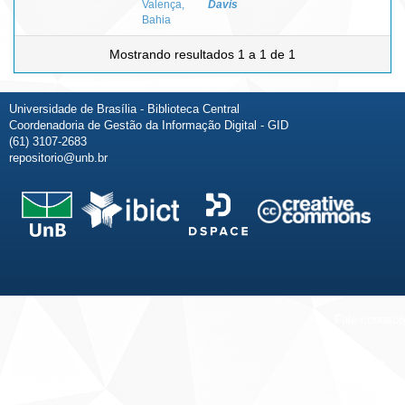
Valença,
Davis
Bahia
Mostrando resultados 1 a 1 de 1
Universidade de Brasília - Biblioteca Central
Coordenadoria de Gestão da Informação Digital - GID
(61) 3107-2683
repositorio@unb.br
Fale conosco
Sobre