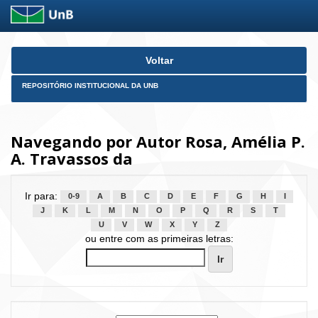
Skip
Voltar
navigation
REPOSITÓRIO INSTITUCIONAL DA UNB
Navegando por Autor Rosa, Amélia P.
A. Travassos da
Ir para:
0-9
A
B
C
D
E
F
G
H
I
J
K
L
M
N
O
P
Q
R
S
T
U
V
W
X
Y
Z
ou entre com as primeiras letras: