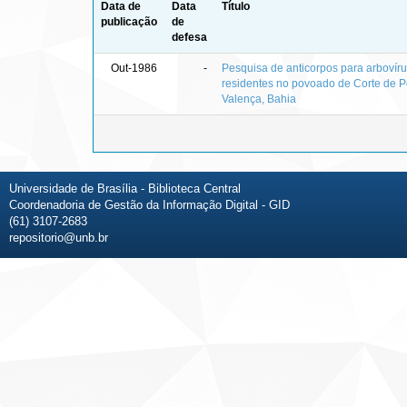
Data de
Data
Título
publicação
de
defesa
Out-1986
-
Pesquisa de anticorpos para arbovíru
residentes no povoado de Corte de P
Valença, Bahia
Universidade de Brasília - Biblioteca Central
Coordenadoria de Gestão da Informação Digital - GID
(61) 3107-2683
repositorio@unb.br