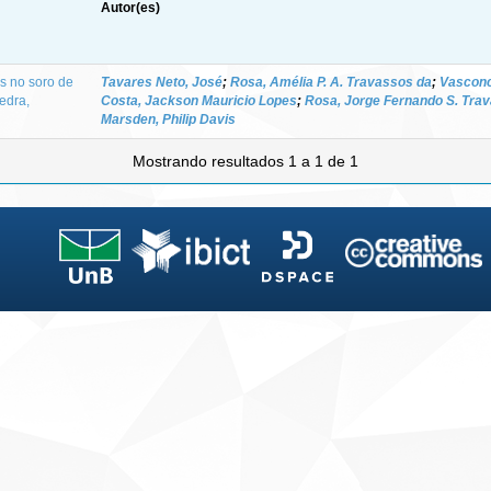
Autor(es)
s no soro de
Tavares Neto, José
;
Rosa, Amélia P. A. Travassos da
;
Vasconce
edra,
Costa, Jackson Mauricio Lopes
;
Rosa, Jorge Fernando S. Tra
Marsden, Philip Davis
Mostrando resultados 1 a 1 de 1