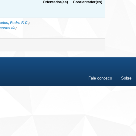
Orientador(es)
Coorientador(es)
los, Pedro F. C.
;
-
-
vassos da
;
Fale conosco
Sobre