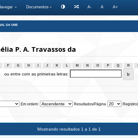
Navegar
Documentos
A-
A
A+
NAL DA UNB
lia P. A. Travassos da
F
G
H
I
J
K
L
M
N
O
P
Q
R
ou entre com as primeiras letras:
Em ordem:
Resultados/Página
Registro(
Mostrando resultados 1 a 1 de 1