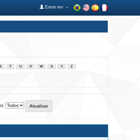
Entrar em:
S
T
U
V
W
X
Y
Z
s):