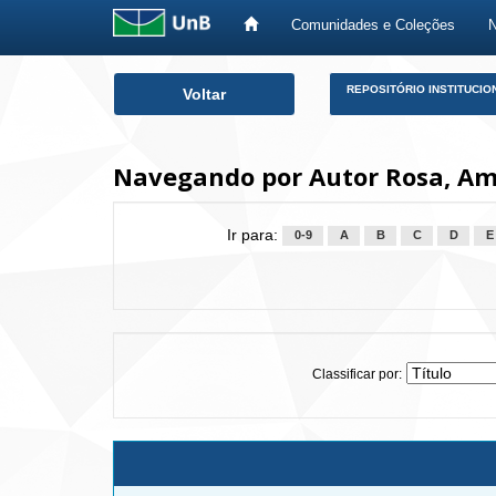
Comunidades e Coleções
Skip
REPOSITÓRIO INSTITUCIO
Voltar
navigation
Navegando por Autor Rosa, Amé
Ir para:
0-9
A
B
C
D
E
Classificar por: