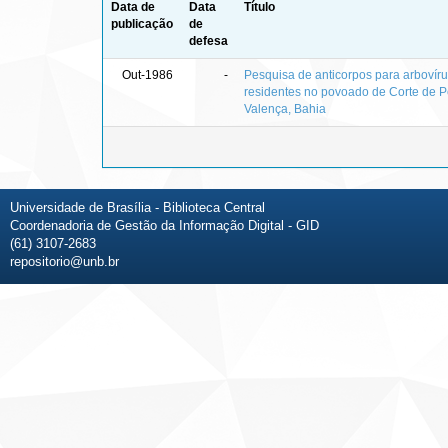
Data de
Data
Título
publicação
de
defesa
Out-1986
-
Pesquisa de anticorpos para arbovíru
residentes no povoado de Corte de P
Valença, Bahia
Universidade de Brasília - Biblioteca Central
Coordenadoria de Gestão da Informação Digital - GID
(61) 3107-2683
repositorio@unb.br