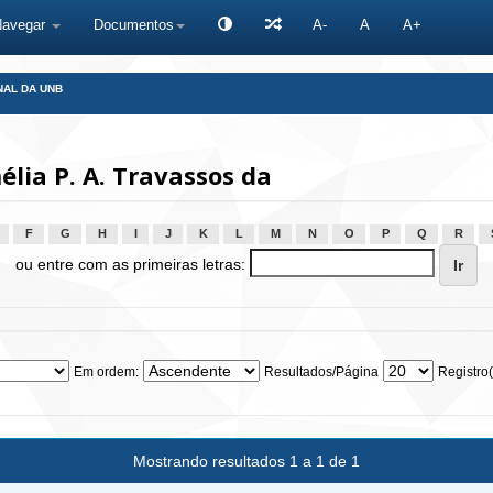
Navegar
Documentos
A-
A
A+
NAL DA UNB
lia P. A. Travassos da
F
G
H
I
J
K
L
M
N
O
P
Q
R
ou entre com as primeiras letras:
Em ordem:
Resultados/Página
Registro(
Mostrando resultados 1 a 1 de 1