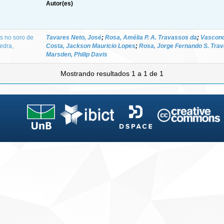
Autor(es)
s no soro de
Tavares Neto, José
;
Rosa, Amélia P. A. Travassos da
;
Vasconce
edra,
Costa, Jackson Mauricio Lopes
;
Rosa, Jorge Fernando S. Tra
Marsden, Philip Davis
Mostrando resultados 1 a 1 de 1