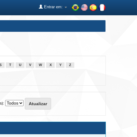
Entrar em:
S
T
U
V
W
X
Y
Z
s):