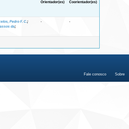
Orientador(es)
Coorientador(es)
los, Pedro F. C.
;
-
-
vassos da
;
Fale conosco
Sobre