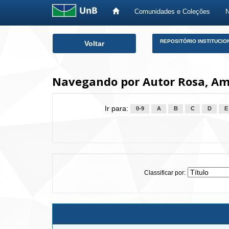
Comunidades e Coleções
Skip
REPOSITÓRIO INSTITUCIO
Voltar
navigation
Navegando por Autor Rosa, Amé
Ir para:
0-9
A
B
C
D
E
Classificar por: