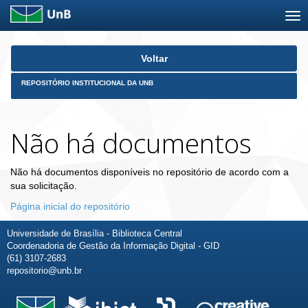
Skip
Voltar
navigation
REPOSITÓRIO INSTITUCIONAL DA UNB
Não há documentos
Não há documentos disponíveis no repositório de acordo com a
sua solicitação.
Página inicial do repositório
Universidade de Brasília - Biblioteca Central
Coordenadoria de Gestão da Informação Digital - GID
(61) 3107-2683
repositorio@unb.br