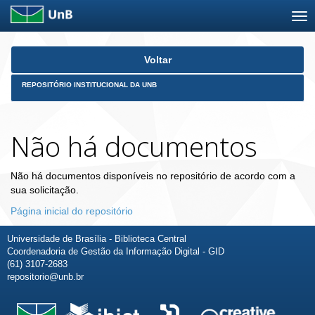
Skip
Voltar
navigation
REPOSITÓRIO INSTITUCIONAL DA UNB
Não há documentos
Não há documentos disponíveis no repositório de acordo com a
sua solicitação.
Página inicial do repositório
Universidade de Brasília - Biblioteca Central
Coordenadoria de Gestão da Informação Digital - GID
(61) 3107-2683
repositorio@unb.br