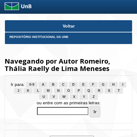
Skip
Voltar
navigation
REPOSITÓRIO INSTITUCIONAL DA UNB
Navegando por Autor Romeiro,
Thália Raelly de Lima Meneses
Ir para:
0-9
A
B
C
D
E
F
G
H
I
J
K
L
M
N
O
P
Q
R
S
T
U
V
W
X
Y
Z
ou entre com as primeiras letras: