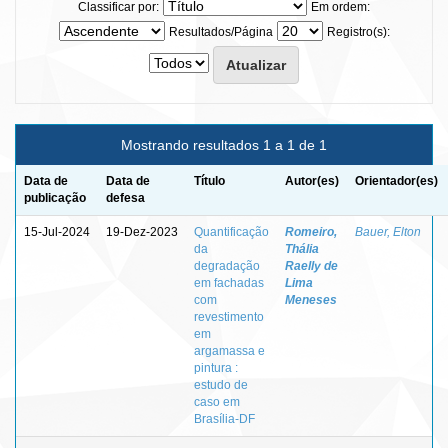
Classificar por:
Em ordem:
Resultados/Página
Registro(s):
Mostrando resultados 1 a 1 de 1
Data de
Data de
Título
Autor(es)
Orientador(es)
publicação
defesa
15-Jul-2024
19-Dez-2023
Quantificação
Romeiro,
Bauer, Elton
da
Thália
degradação
Raelly de
em fachadas
Lima
com
Meneses
revestimento
em
argamassa e
pintura :
estudo de
caso em
Brasília-DF