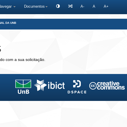
Navegar
Documentos
A-
A
A+
NAL DA UNB
s
do com a sua solicitação.