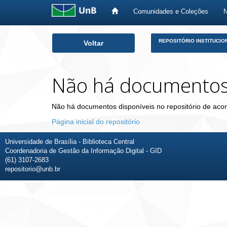
Comunidades e Coleções
Skip
REPOSITÓRIO INSTITUCIO
Voltar
navigation
Não há documento
Não há documentos disponíveis no repositório de acor
Página inicial do repositório
Universidade de Brasília - Biblioteca Central
Coordenadoria de Gestão da Informação Digital - GID
(61) 3107-2683
repositorio@unb.br