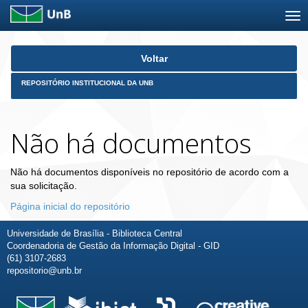
Skip
Voltar
navigation
REPOSITÓRIO INSTITUCIONAL DA UNB
Não há documentos
Não há documentos disponíveis no repositório de acordo com a
sua solicitação.
Página inicial do repositório
Universidade de Brasília - Biblioteca Central
Coordenadoria de Gestão da Informação Digital - GID
(61) 3107-2683
repositorio@unb.br