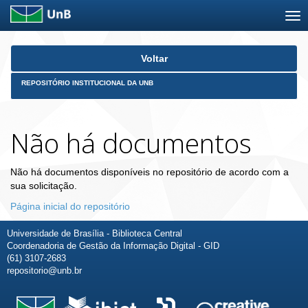
Skip
Voltar
navigation
REPOSITÓRIO INSTITUCIONAL DA UNB
Não há documentos
Não há documentos disponíveis no repositório de acordo com a
sua solicitação.
Página inicial do repositório
Universidade de Brasília - Biblioteca Central
Coordenadoria de Gestão da Informação Digital - GID
(61) 3107-2683
repositorio@unb.br