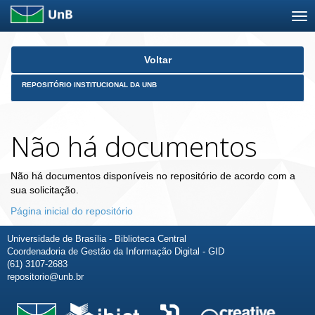
Skip
Voltar
navigation
REPOSITÓRIO INSTITUCIONAL DA UNB
Não há documentos
Não há documentos disponíveis no repositório de acordo com a
sua solicitação.
Página inicial do repositório
Universidade de Brasília - Biblioteca Central
Coordenadoria de Gestão da Informação Digital - GID
(61) 3107-2683
repositorio@unb.br