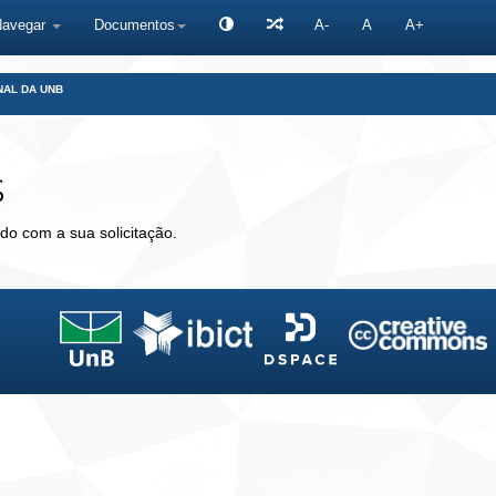
Navegar
Documentos
A-
A
A+
NAL DA UNB
s
do com a sua solicitação.