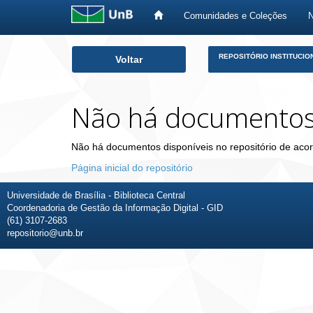
Comunidades e Coleções
Skip
REPOSITÓRIO INSTITUCIO
Voltar
navigation
Não há documento
Não há documentos disponíveis no repositório de acor
Página inicial do repositório
Universidade de Brasília - Biblioteca Central
Coordenadoria de Gestão da Informação Digital - GID
(61) 3107-2683
repositorio@unb.br