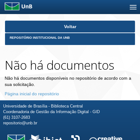
Skip
Voltar
navigation
REPOSITÓRIO INSTITUCIONAL DA UNB
Não há documentos
Não há documentos disponíveis no repositório de acordo com a
sua solicitação.
Página inicial do repositório
Universidade de Brasília - Biblioteca Central
Coordenadoria de Gestão da Informação Digital - GID
(61) 3107-2683
repositorio@unb.br