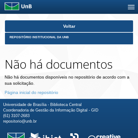
Skip
Voltar
navigation
REPOSITÓRIO INSTITUCIONAL DA UNB
Não há documentos
Não há documentos disponíveis no repositório de acordo com a
sua solicitação.
Página inicial do repositório
Universidade de Brasília - Biblioteca Central
Coordenadoria de Gestão da Informação Digital - GID
(61) 3107-2683
repositorio@unb.br