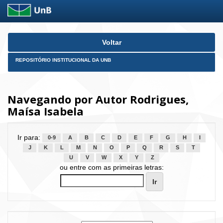
Skip
Voltar
navigation
REPOSITÓRIO INSTITUCIONAL DA UNB
Navegando por Autor Rodrigues,
Maísa Isabela
Ir para:
0-9
A
B
C
D
E
F
G
H
I
J
K
L
M
N
O
P
Q
R
S
T
U
V
W
X
Y
Z
ou entre com as primeiras letras: