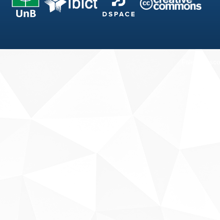
Fale conosco
Sobre