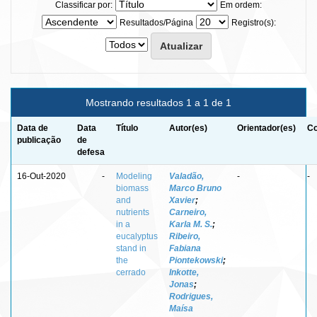
Classificar por:
Em ordem:
Resultados/Página
Registro(s):
Mostrando resultados 1 a 1 de 1
Data de
Data
Título
Autor(es)
Orientador(es)
Co
publicação
de
defesa
16-Out-2020
-
Modeling
Valadão,
-
-
biomass
Marco Bruno
and
Xavier
;
nutrients
Carneiro,
in a
Karla M. S.
;
eucalyptus
Ribeiro,
stand in
Fabiana
the
Piontekowski
;
cerrado
Inkotte,
Jonas
;
Rodrigues,
Maísa