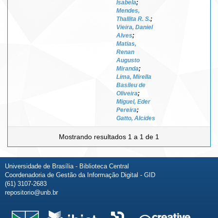
Isabela
;
Mendes,
Thallita R. S.
;
Vieira, Daniel
Alves
;
Matias,
Renan
Augusto
Miranda
;
Lima, Mirella
Basileu de
Oliveira
;
Miguel, Eder
Pereira
;
Gatto, Alcides
Mostrando resultados 1 a 1 de 1
Universidade de Brasília - Biblioteca Central
Coordenadoria de Gestão da Informação Digital - GID
(61) 3107-2683
repositorio@unb.br