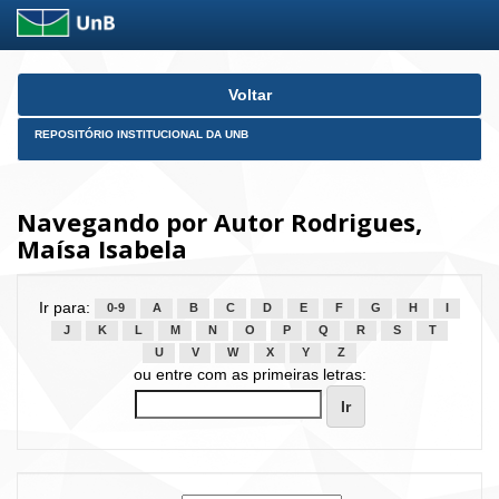
Skip
Voltar
navigation
REPOSITÓRIO INSTITUCIONAL DA UNB
Navegando por Autor Rodrigues,
Maísa Isabela
Ir para:
0-9
A
B
C
D
E
F
G
H
I
J
K
L
M
N
O
P
Q
R
S
T
U
V
W
X
Y
Z
ou entre com as primeiras letras: