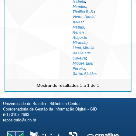
Isabela
;
Mendes,
Thallita R. S.
;
Vieira, Daniel
Alves
;
Matias,
Renan
Augusto
Miranda
;
Lima, Mirella
Basileu de
Oliveira
;
Miguel, Eder
Pereira
;
Gatto, Alcides
Mostrando resultados 1 a 1 de 1
Universidade de Brasília - Biblioteca Central
Coordenadoria de Gestão da Informação Digital - GID
(61) 3107-2683
repositorio@unb.br