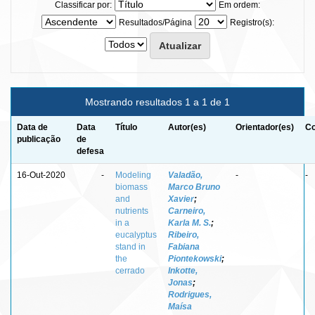
Classificar por:
Em ordem:
Resultados/Página
Registro(s):
Mostrando resultados 1 a 1 de 1
Data de
Data
Título
Autor(es)
Orientador(es)
Co
publicação
de
defesa
16-Out-2020
-
Modeling
Valadão,
-
-
biomass
Marco Bruno
and
Xavier
;
nutrients
Carneiro,
in a
Karla M. S.
;
eucalyptus
Ribeiro,
stand in
Fabiana
the
Piontekowski
;
cerrado
Inkotte,
Jonas
;
Rodrigues,
Maísa