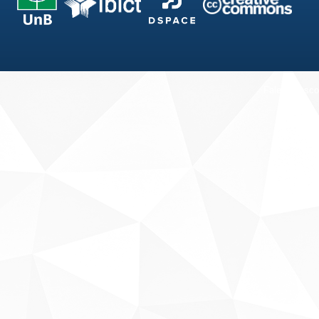
Fale conosco
Sobre