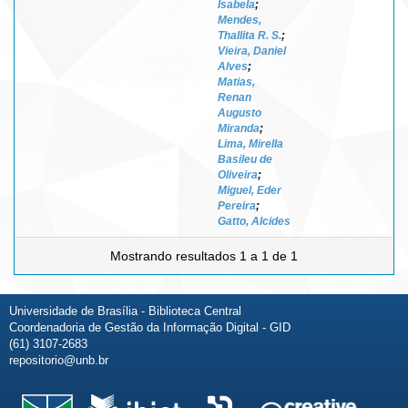
Isabela
;
Mendes,
Thallita R. S.
;
Vieira, Daniel
Alves
;
Matias,
Renan
Augusto
Miranda
;
Lima, Mirella
Basileu de
Oliveira
;
Miguel, Eder
Pereira
;
Gatto, Alcides
Mostrando resultados 1 a 1 de 1
Universidade de Brasília - Biblioteca Central
Coordenadoria de Gestão da Informação Digital - GID
(61) 3107-2683
repositorio@unb.br