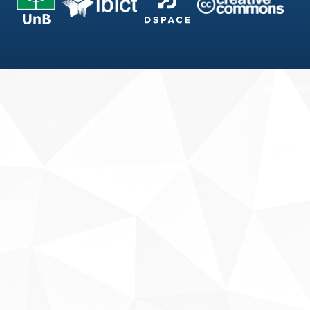
Fale conosco
Sobre