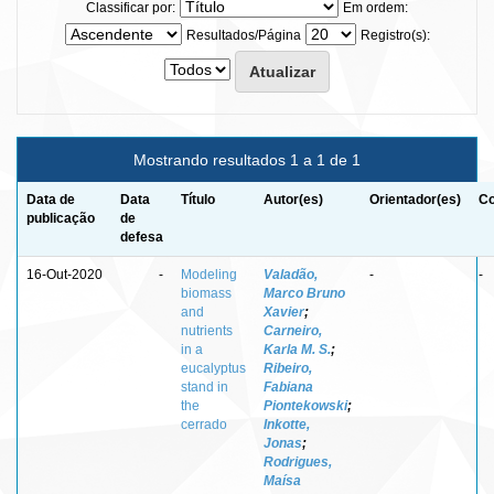
Classificar por:
Em ordem:
Resultados/Página
Registro(s):
Mostrando resultados 1 a 1 de 1
Data de
Data
Título
Autor(es)
Orientador(es)
Co
publicação
de
defesa
16-Out-2020
-
Modeling
Valadão,
-
-
biomass
Marco Bruno
and
Xavier
;
nutrients
Carneiro,
in a
Karla M. S.
;
eucalyptus
Ribeiro,
stand in
Fabiana
the
Piontekowski
;
cerrado
Inkotte,
Jonas
;
Rodrigues,
Maísa