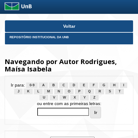
Skip
Voltar
navigation
REPOSITÓRIO INSTITUCIONAL DA UNB
Navegando por Autor Rodrigues,
Maísa Isabela
Ir para:
0-9
A
B
C
D
E
F
G
H
I
J
K
L
M
N
O
P
Q
R
S
T
U
V
W
X
Y
Z
ou entre com as primeiras letras: