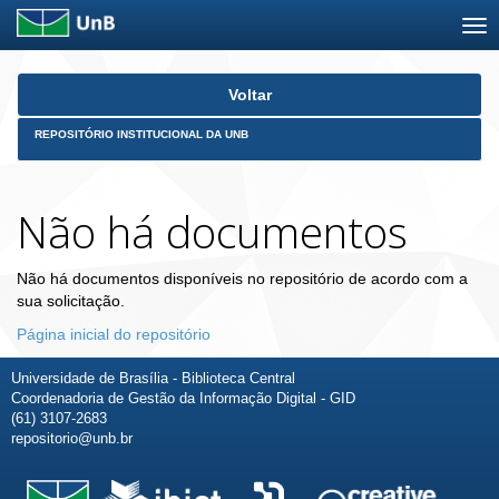
Skip
Voltar
navigation
REPOSITÓRIO INSTITUCIONAL DA UNB
Não há documentos
Não há documentos disponíveis no repositório de acordo com a
sua solicitação.
Página inicial do repositório
Universidade de Brasília - Biblioteca Central
Coordenadoria de Gestão da Informação Digital - GID
(61) 3107-2683
repositorio@unb.br