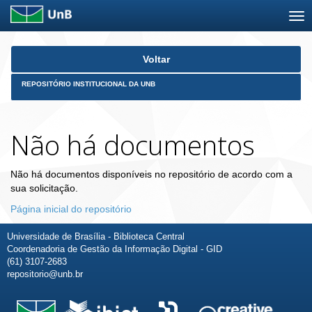
Skip
Voltar
navigation
REPOSITÓRIO INSTITUCIONAL DA UNB
Não há documentos
Não há documentos disponíveis no repositório de acordo com a
sua solicitação.
Página inicial do repositório
Universidade de Brasília - Biblioteca Central
Coordenadoria de Gestão da Informação Digital - GID
(61) 3107-2683
repositorio@unb.br