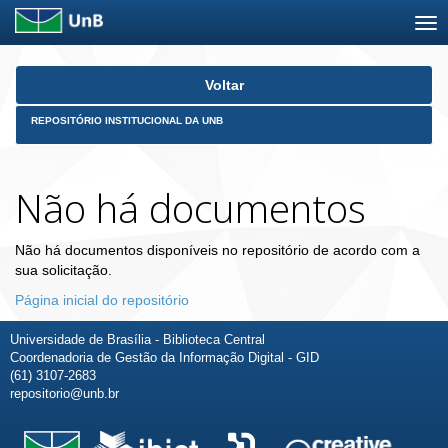
Skip
Voltar
navigation
REPOSITÓRIO INSTITUCIONAL DA UNB
Não há documentos
Não há documentos disponíveis no repositório de acordo com a
sua solicitação.
Página inicial do repositório
Universidade de Brasília - Biblioteca Central
Coordenadoria de Gestão da Informação Digital - GID
(61) 3107-2683
repositorio@unb.br