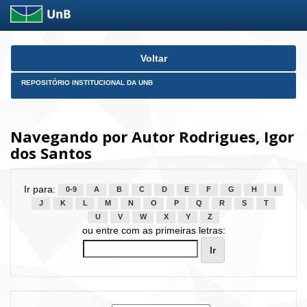
Skip
Voltar
navigation
REPOSITÓRIO INSTITUCIONAL DA UNB
Navegando por Autor Rodrigues, Igor
dos Santos
Ir para:
0-9
A
B
C
D
E
F
G
H
I
J
K
L
M
N
O
P
Q
R
S
T
U
V
W
X
Y
Z
ou entre com as primeiras letras: