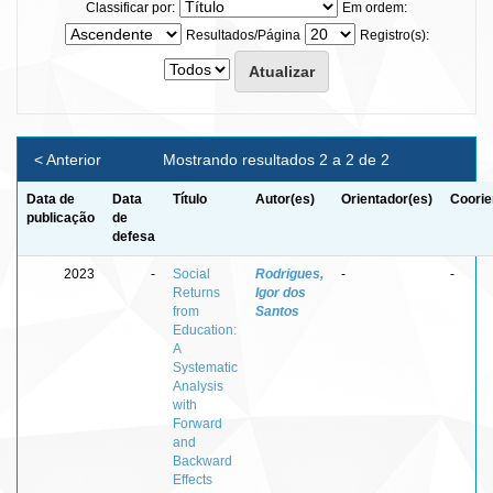
Classificar por:
Em ordem:
Resultados/Página
Registro(s):
< Anterior
Mostrando resultados 2 a 2 de 2
Data de
Data
Título
Autor(es)
Orientador(es)
Coorie
publicação
de
defesa
2023
-
Social
Rodrigues,
-
-
Returns
Igor dos
from
Santos
Education:
A
Systematic
Analysis
with
Forward
and
Backward
Effects