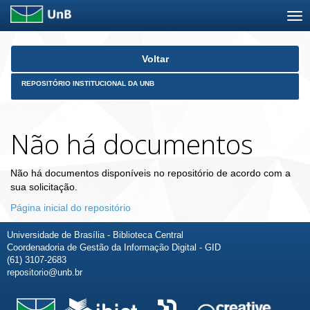
Skip
Voltar
navigation
REPOSITÓRIO INSTITUCIONAL DA UNB
Não há documentos
Não há documentos disponíveis no repositório de acordo com a
sua solicitação.
Página inicial do repositório
Universidade de Brasília - Biblioteca Central
Coordenadoria de Gestão da Informação Digital - GID
(61) 3107-2683
repositorio@unb.br