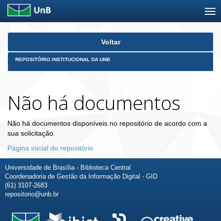
Skip
Voltar
navigation
REPOSITÓRIO INSTITUCIONAL DA UNB
Não há documentos
Não há documentos disponíveis no repositório de acordo com a
sua solicitação.
Página inicial do repositório
Universidade de Brasília - Biblioteca Central
Coordenadoria de Gestão da Informação Digital - GID
(61) 3107-2683
repositorio@unb.br