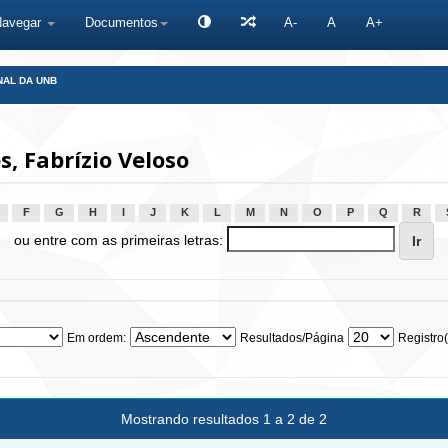
Navegar
Documentos
A-
A
A+
NAL DA UNB
, Fabrízio Veloso
F
G
H
I
J
K
L
M
N
O
P
Q
R
ou entre com as primeiras letras:
Em ordem:
Resultados/Página
Registro(
Mostrando resultados 1 a 2 de 2