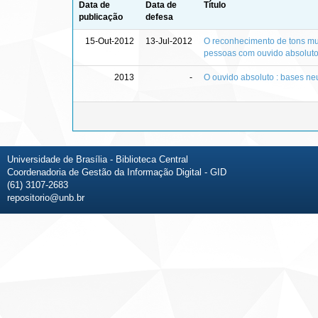
Data de
Data de
Título
publicação
defesa
15-Out-2012
13-Jul-2012
O reconhecimento de tons mus
pessoas com ouvido absolut
2013
-
O ouvido absoluto : bases ne
Universidade de Brasília - Biblioteca Central
Coordenadoria de Gestão da Informação Digital - GID
(61) 3107-2683
repositorio@unb.br