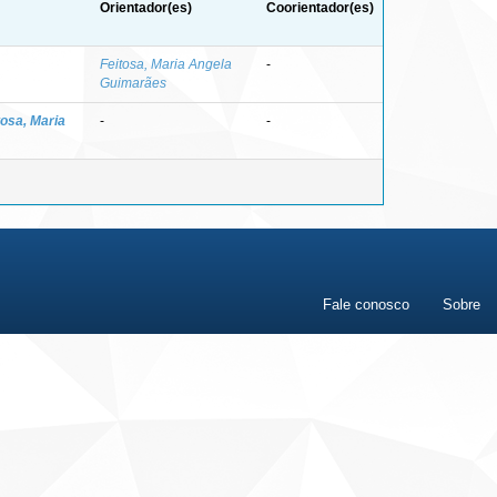
Orientador(es)
Coorientador(es)
Feitosa, Maria Angela
-
Guimarães
tosa, Maria
-
-
Fale conosco
Sobre