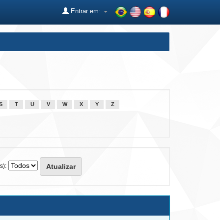
Entrar em:
S
T
U
V
W
X
Y
Z
s):