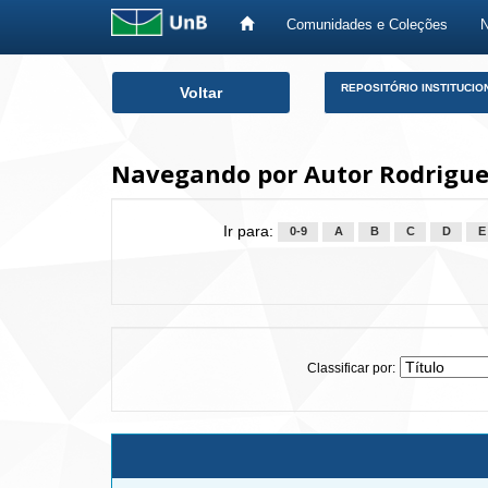
Comunidades e Coleções
Skip
REPOSITÓRIO INSTITUCIO
Voltar
navigation
Navegando por Autor Rodrigues
Ir para:
0-9
A
B
C
D
E
Classificar por: