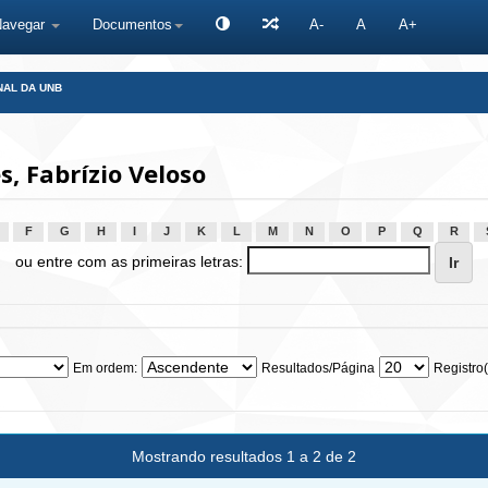
Navegar
Documentos
A-
A
A+
NAL DA UNB
, Fabrízio Veloso
F
G
H
I
J
K
L
M
N
O
P
Q
R
ou entre com as primeiras letras:
Em ordem:
Resultados/Página
Registro(
Mostrando resultados 1 a 2 de 2