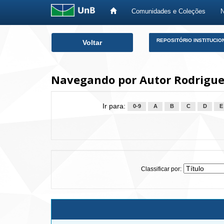
Comunidades e Coleções
Skip
REPOSITÓRIO INSTITUCIO
Voltar
navigation
Navegando por Autor Rodrigues
Ir para:
0-9
A
B
C
D
E
Classificar por: