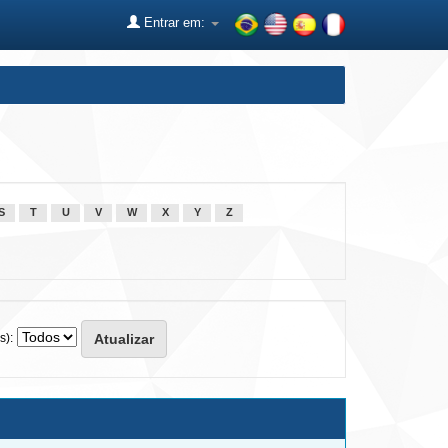
Entrar em:
S
T
U
V
W
X
Y
Z
s):