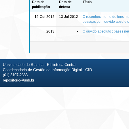
Data de
Data de
Título
publicação
defesa
15-Out-2012
13-Jul-2012
O reconhecimento de tons mus
pessoas com ouvido absolut
2013
-
O ouvido absoluto : bases ne
Universidade de Brasília - Biblioteca Central
Coordenadoria de Gestão da Informação Digital - GID
(61) 3107-2683
repositorio@unb.br