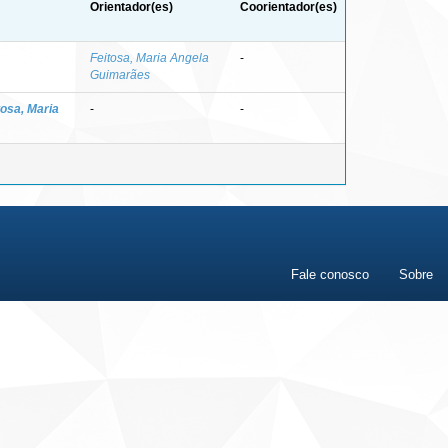
Orientador(es)
Coorientador(es)
Feitosa, Maria Angela
-
Guimarães
tosa, Maria
-
-
Fale conosco
Sobre