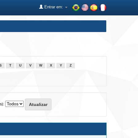
Entrar em:
S
T
U
V
W
X
Y
Z
s):