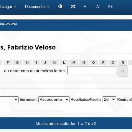
Navegar
Documentos
A-
A
A+
NAL DA UNB
, Fabrízio Veloso
F
G
H
I
J
K
L
M
N
O
P
Q
R
ou entre com as primeiras letras:
Em ordem:
Resultados/Página
Registro(
Mostrando resultados 1 a 2 de 2