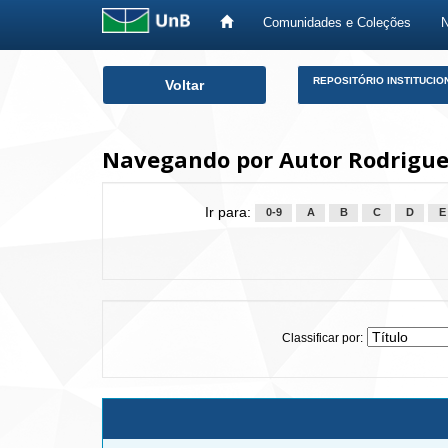
Comunidades e Coleções
Skip
REPOSITÓRIO INSTITUCIO
Voltar
navigation
Navegando por Autor Rodrigues
Ir para:
0-9
A
B
C
D
E
Classificar por: