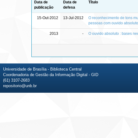
Data de
Data de
Título
publicação
defesa
15-Out-2012
13-Jul-2012
O reconhecimento de tons mus
pessoas com ouvido absolut
2013
-
O ouvido absoluto : bases ne
Universidade de Brasília - Biblioteca Central
Coordenadoria de Gestão da Informação Digital - GID
(61) 3107-2683
repositorio@unb.br