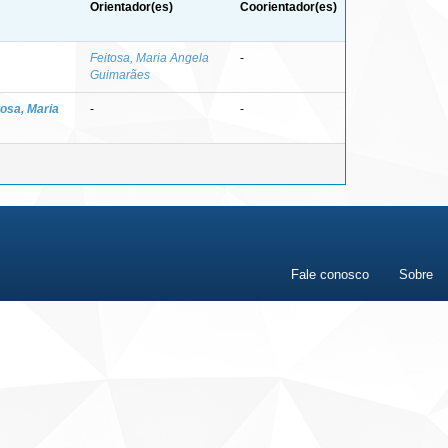
Orientador(es)
Coorientador(es)
Feitosa, Maria Angela
-
Guimarães
tosa, Maria
-
-
Fale conosco
Sobre