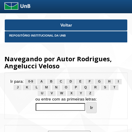
Skip
Voltar
navigation
REPOSITÓRIO INSTITUCIONAL DA UNB
Navegando por Autor Rodrigues,
Angelucci Veloso
Ir para:
0-9
A
B
C
D
E
F
G
H
I
J
K
L
M
N
O
P
Q
R
S
T
U
V
W
X
Y
Z
ou entre com as primeiras letras: