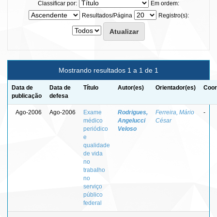
Classificar por:
Em ordem:
Resultados/Página
Registro(s):
Mostrando resultados 1 a 1 de 1
Data de
Data de
Título
Autor(es)
Orientador(es)
Coor
publicação
defesa
Ago-2006
Ago-2006
Exame
Rodrigues,
Ferreira, Mário
-
médico
Angelucci
César
periódico
Veloso
e
qualidade
de vida
no
trabalho
no
serviço
público
federal