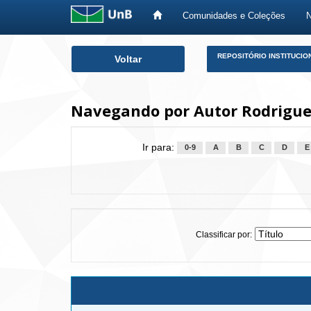
Comunidades e Coleções
Skip
REPOSITÓRIO INSTITUCIO
Voltar
navigation
Navegando por Autor Rodrigues
Ir para:
0-9
A
B
C
D
E
Classificar por: