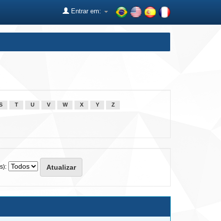
Entrar em:
S
T
U
V
W
X
Y
Z
s):