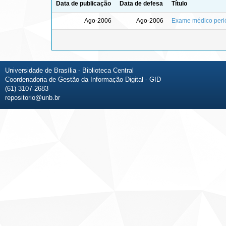
Data de publicação
Data de defesa
Título
Ago-2006
Ago-2006
Exame médico periód
Universidade de Brasília - Biblioteca Central
Coordenadoria de Gestão da Informação Digital - GID
(61) 3107-2683
repositorio@unb.br