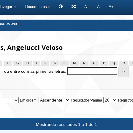
Navegar
Documentos
A-
A
A+
NAL DA UNB
, Angelucci Veloso
F
G
H
I
J
K
L
M
N
O
P
Q
R
ou entre com as primeiras letras:
Em ordem:
Resultados/Página
Registro(
Mostrando resultados 1 a 1 de 1