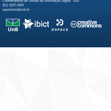
Coordenadoria de Gestão da Informação Digital - GID
(61) 3107-2683
repositorio@unb.br
Fale conosco
Sobre