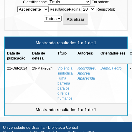
Classificar por:
Em ordem:
Resultados/Página
Registro(s):
Mostrando resultados 1 a 1 de 1
Data de
Data de
Título
Autor(es)
Orientador(es)
C
publicação
defesa
22-Out-2024
29-Mai-2024
Violência
Rodrigues,
Demo, Pedro
-
simbólica
Andréa
: uma
Aparecida
barreira
para os
direitos
humanos
Mostrando resultados 1 a 1 de 1
Universidade de Brasília - Biblioteca Central