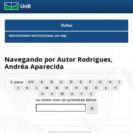
Skip
Voltar
navigation
REPOSITÓRIO INSTITUCIONAL DA UNB
Navegando por Autor Rodrigues,
Andréa Aparecida
Ir para:
0-9
A
B
C
D
E
F
G
H
I
J
K
L
M
N
O
P
Q
R
S
T
U
V
W
X
Y
Z
ou entre com as primeiras letras: