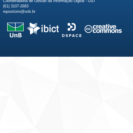
Coordenadoria de Gestão da Informação Digital - GID
(61) 3107-2683
repositorio@unb.br
Fale conosco
Sobre