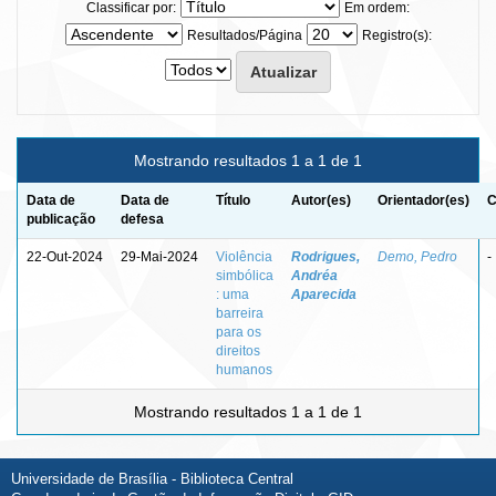
Classificar por:
Em ordem:
Resultados/Página
Registro(s):
Mostrando resultados 1 a 1 de 1
Data de
Data de
Título
Autor(es)
Orientador(es)
C
publicação
defesa
22-Out-2024
29-Mai-2024
Violência
Rodrigues,
Demo, Pedro
-
simbólica
Andréa
: uma
Aparecida
barreira
para os
direitos
humanos
Mostrando resultados 1 a 1 de 1
Universidade de Brasília - Biblioteca Central