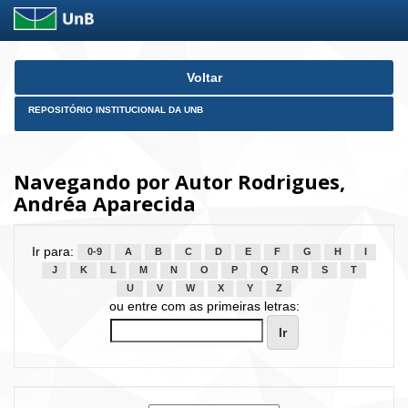
Skip
Voltar
navigation
REPOSITÓRIO INSTITUCIONAL DA UNB
Navegando por Autor Rodrigues,
Andréa Aparecida
Ir para:
0-9
A
B
C
D
E
F
G
H
I
J
K
L
M
N
O
P
Q
R
S
T
U
V
W
X
Y
Z
ou entre com as primeiras letras: