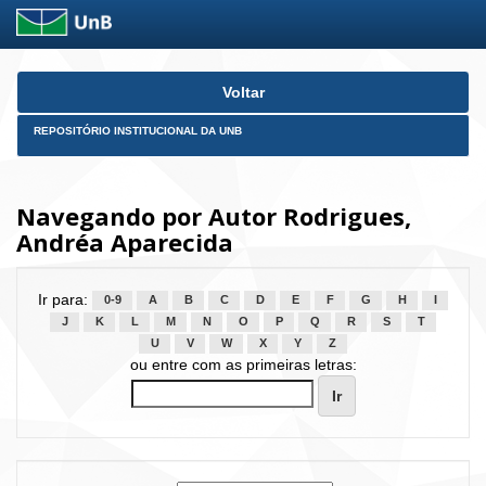
Skip
Voltar
navigation
REPOSITÓRIO INSTITUCIONAL DA UNB
Navegando por Autor Rodrigues,
Andréa Aparecida
Ir para:
0-9
A
B
C
D
E
F
G
H
I
J
K
L
M
N
O
P
Q
R
S
T
U
V
W
X
Y
Z
ou entre com as primeiras letras: