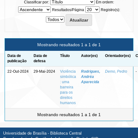
Classificar por:
Em ordem:
Resultados/Página
Registro(s):
Mostrando resultados 1 a 1 de 1
Data de
Data de
Título
Autor(es)
Orientador(es)
C
publicação
defesa
22-Out-2024
29-Mai-2024
Violência
Rodrigues,
Demo, Pedro
-
simbólica
Andréa
: uma
Aparecida
barreira
para os
direitos
humanos
Mostrando resultados 1 a 1 de 1
Universidade de Brasília - Biblioteca Central