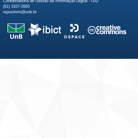
Coordenadoria de Gestão da Informação Digital - GID
(61) 3107-2683
repositorio@unb.br
Fale conosco
Sobre