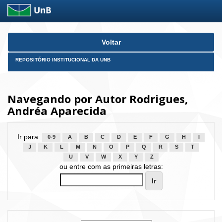
Skip
Voltar
navigation
REPOSITÓRIO INSTITUCIONAL DA UNB
Navegando por Autor Rodrigues,
Andréa Aparecida
Ir para:
0-9
A
B
C
D
E
F
G
H
I
J
K
L
M
N
O
P
Q
R
S
T
U
V
W
X
Y
Z
ou entre com as primeiras letras: