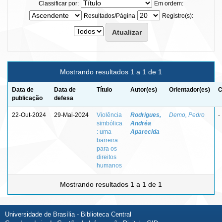
Classificar por:
Em ordem:
Resultados/Página
Registro(s):
Mostrando resultados 1 a 1 de 1
Data de
Data de
Título
Autor(es)
Orientador(es)
C
publicação
defesa
22-Out-2024
29-Mai-2024
Violência
Rodrigues,
Demo, Pedro
-
simbólica
Andréa
: uma
Aparecida
barreira
para os
direitos
humanos
Mostrando resultados 1 a 1 de 1
Universidade de Brasília - Biblioteca Central