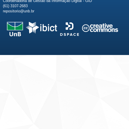
Coordenadoria de Gestão da Informação Digital - GID
(61) 3107-2683
repositorio@unb.br
Fale conosco
Sobre