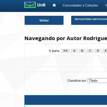
Comunidades e Coleções
Skip
REPOSITÓRIO INSTITUCIO
Voltar
navigation
Navegando por Autor Rodrigue
Ir para:
0-9
A
B
C
D
E
Classificar por: