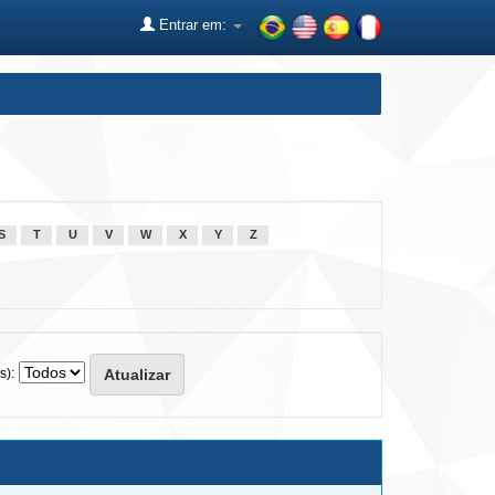
Entrar em:
S
T
U
V
W
X
Y
Z
s):