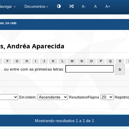
Navegar
Documentos
A-
A
A+
NAL DA UNB
s, Andréa Aparecida
F
G
H
I
J
K
L
M
N
O
P
Q
R
ou entre com as primeiras letras:
Em ordem:
Resultados/Página
Registro(
Mostrando resultados 1 a 1 de 1