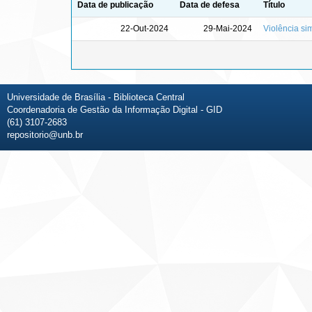
Data de publicação
Data de defesa
Título
22-Out-2024
29-Mai-2024
Violência si
Universidade de Brasília - Biblioteca Central
Coordenadoria de Gestão da Informação Digital - GID
(61) 3107-2683
repositorio@unb.br