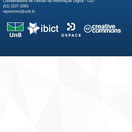
Coordenadoria de Gestão da Informação Digital - GID
(61) 3107-2683
repositorio@unb.br
Fale conosco
Sobre