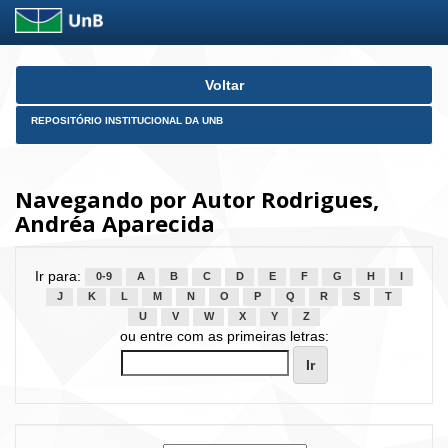
Skip
Voltar
navigation
REPOSITÓRIO INSTITUCIONAL DA UNB
Navegando por Autor Rodrigues,
Andréa Aparecida
Ir para:
0-9
A
B
C
D
E
F
G
H
I
J
K
L
M
N
O
P
Q
R
S
T
U
V
W
X
Y
Z
ou entre com as primeiras letras: