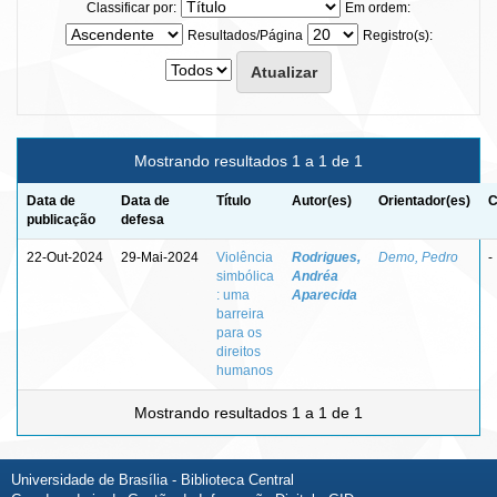
Classificar por:
Em ordem:
Resultados/Página
Registro(s):
Mostrando resultados 1 a 1 de 1
Data de
Data de
Título
Autor(es)
Orientador(es)
C
publicação
defesa
22-Out-2024
29-Mai-2024
Violência
Rodrigues,
Demo, Pedro
-
simbólica
Andréa
: uma
Aparecida
barreira
para os
direitos
humanos
Mostrando resultados 1 a 1 de 1
Universidade de Brasília - Biblioteca Central