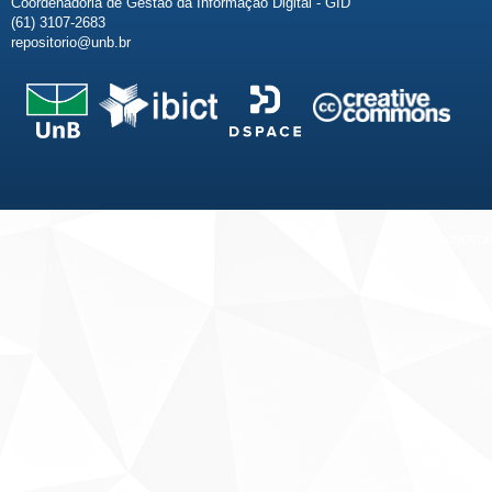
Coordenadoria de Gestão da Informação Digital - GID
(61) 3107-2683
repositorio@unb.br
Fale conosco
Sobre