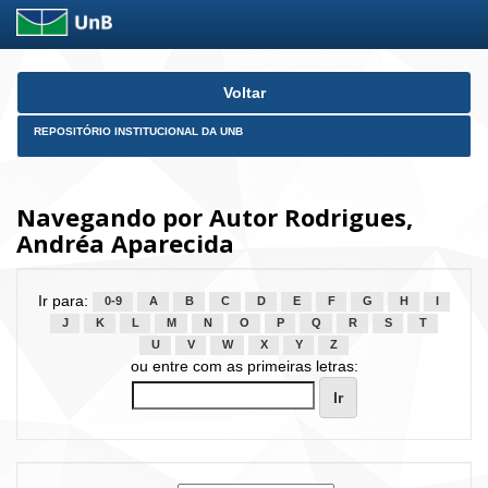
Skip
Voltar
navigation
REPOSITÓRIO INSTITUCIONAL DA UNB
Navegando por Autor Rodrigues,
Andréa Aparecida
Ir para:
0-9
A
B
C
D
E
F
G
H
I
J
K
L
M
N
O
P
Q
R
S
T
U
V
W
X
Y
Z
ou entre com as primeiras letras: