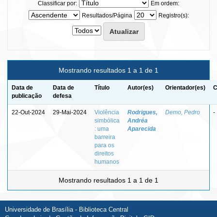
Classificar por:
Em ordem:
Resultados/Página
Registro(s):
Mostrando resultados 1 a 1 de 1
Data de
Data de
Título
Autor(es)
Orientador(es)
C
publicação
defesa
22-Out-2024
29-Mai-2024
Violência
Rodrigues,
Demo, Pedro
-
simbólica
Andréa
: uma
Aparecida
barreira
para os
direitos
humanos
Mostrando resultados 1 a 1 de 1
Universidade de Brasília - Biblioteca Central