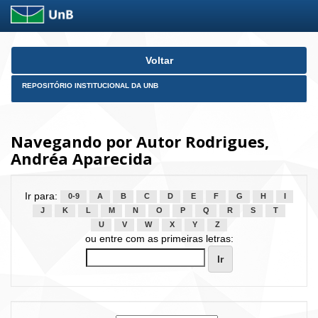
Skip
Voltar
navigation
REPOSITÓRIO INSTITUCIONAL DA UNB
Navegando por Autor Rodrigues,
Andréa Aparecida
Ir para:
0-9
A
B
C
D
E
F
G
H
I
J
K
L
M
N
O
P
Q
R
S
T
U
V
W
X
Y
Z
ou entre com as primeiras letras: