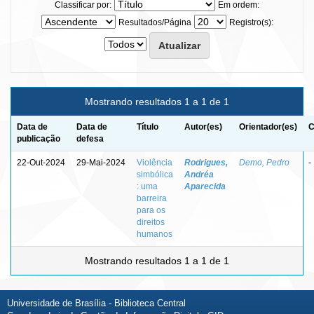
Classificar por:
Em ordem:
Resultados/Página
Registro(s):
Mostrando resultados 1 a 1 de 1
Data de
Data de
Título
Autor(es)
Orientador(es)
C
publicação
defesa
22-Out-2024
29-Mai-2024
Violência
Rodrigues,
Demo, Pedro
-
simbólica
Andréa
: uma
Aparecida
barreira
para os
direitos
humanos
Mostrando resultados 1 a 1 de 1
Universidade de Brasília - Biblioteca Central