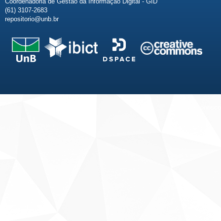
Coordenadoria de Gestão da Informação Digital - GID
(61) 3107-2683
repositorio@unb.br
Fale conosco
Sobre