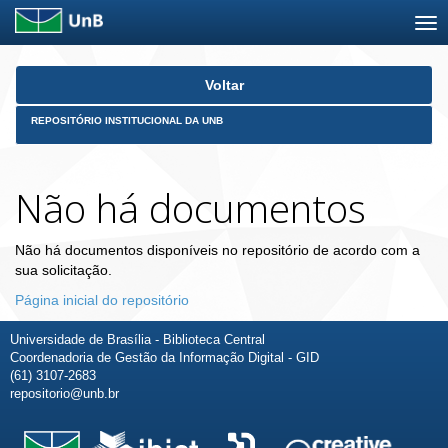
Skip
Voltar
navigation
REPOSITÓRIO INSTITUCIONAL DA UNB
Não há documentos
Não há documentos disponíveis no repositório de acordo com a
sua solicitação.
Página inicial do repositório
Universidade de Brasília - Biblioteca Central
Coordenadoria de Gestão da Informação Digital - GID
(61) 3107-2683
repositorio@unb.br