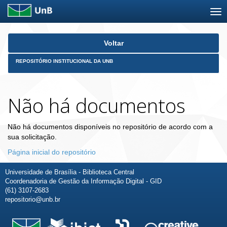
Skip
Voltar
navigation
REPOSITÓRIO INSTITUCIONAL DA UNB
Não há documentos
Não há documentos disponíveis no repositório de acordo com a
sua solicitação.
Página inicial do repositório
Universidade de Brasília - Biblioteca Central
Coordenadoria de Gestão da Informação Digital - GID
(61) 3107-2683
repositorio@unb.br