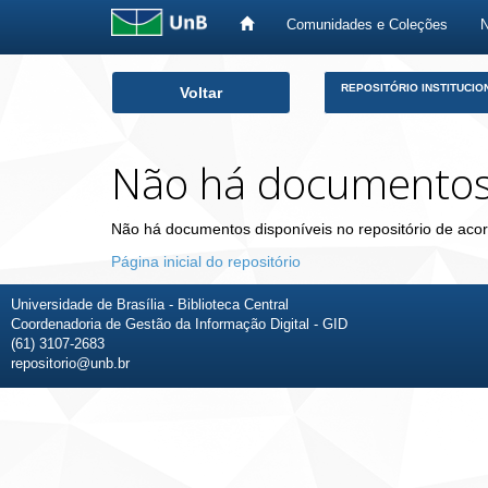
Comunidades e Coleções
Skip
REPOSITÓRIO INSTITUCIO
Voltar
navigation
Não há documento
Não há documentos disponíveis no repositório de acor
Página inicial do repositório
Universidade de Brasília - Biblioteca Central
Coordenadoria de Gestão da Informação Digital - GID
(61) 3107-2683
repositorio@unb.br