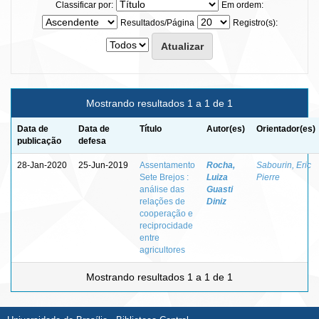
Classificar por:
Em ordem:
Resultados/Página
Registro(s):
Mostrando resultados 1 a 1 de 1
Data de
Data de
Título
Autor(es)
Orientador(es)
publicação
defesa
28-Jan-2020
25-Jun-2019
Assentamento
Rocha,
Sabourin, Eric
Sete Brejos :
Luiza
Pierre
análise das
Guasti
relações de
Diniz
cooperação e
reciprocidade
entre
agricultores
Mostrando resultados 1 a 1 de 1