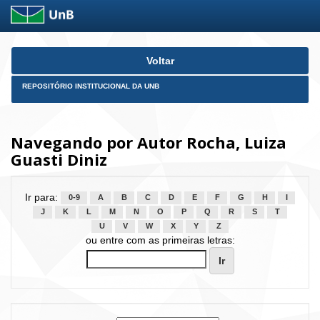
Skip
Voltar
navigation
REPOSITÓRIO INSTITUCIONAL DA UNB
Navegando por Autor Rocha, Luiza
Guasti Diniz
Ir para:
0-9
A
B
C
D
E
F
G
H
I
J
K
L
M
N
O
P
Q
R
S
T
U
V
W
X
Y
Z
ou entre com as primeiras letras: