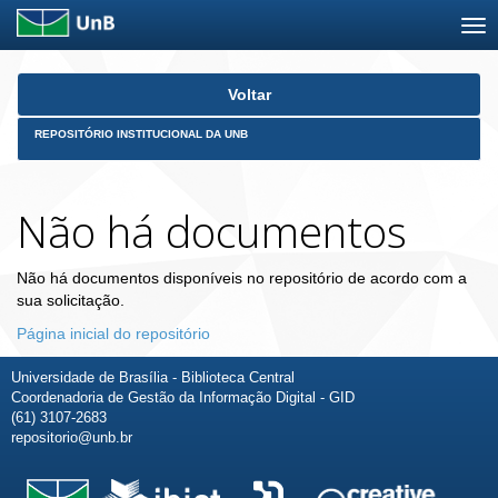
Skip
Voltar
navigation
REPOSITÓRIO INSTITUCIONAL DA UNB
Não há documentos
Não há documentos disponíveis no repositório de acordo com a
sua solicitação.
Página inicial do repositório
Universidade de Brasília - Biblioteca Central
Coordenadoria de Gestão da Informação Digital - GID
(61) 3107-2683
repositorio@unb.br