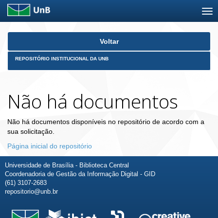
Skip
Voltar
navigation
REPOSITÓRIO INSTITUCIONAL DA UNB
Não há documentos
Não há documentos disponíveis no repositório de acordo com a
sua solicitação.
Página inicial do repositório
Universidade de Brasília - Biblioteca Central
Coordenadoria de Gestão da Informação Digital - GID
(61) 3107-2683
repositorio@unb.br