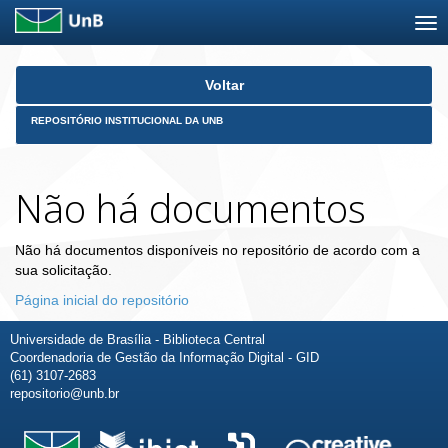
Skip
Voltar
navigation
REPOSITÓRIO INSTITUCIONAL DA UNB
Não há documentos
Não há documentos disponíveis no repositório de acordo com a
sua solicitação.
Página inicial do repositório
Universidade de Brasília - Biblioteca Central
Coordenadoria de Gestão da Informação Digital - GID
(61) 3107-2683
repositorio@unb.br